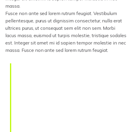
massa.
Fusce non ante sed lorem rutrum feugiat. Vestibulum
pellentesque, purus ut dignissim consectetur, nulla erat
ultrices purus, ut consequat sem elit non sem. Morbi
lacus massa, euismod ut turpis molestie, tristique sodales
est. Integer sit amet mi id sapien tempor molestie in nec
massa. Fusce non ante sed lorem rutrum feugiat.
Lorem ipsum dolor sit amet,
consectetur adipiscing elit.
Integer posuere erat a ante.
Vestibulum pellentesque, purus
ut dignissim consectetur, nulla
erat ultrices purus.