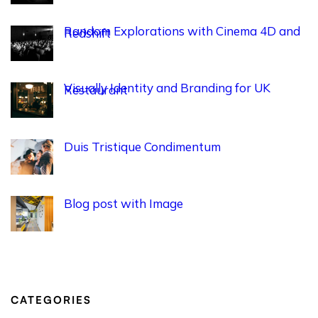
Random Explorations with Cinema 4D and
Redshift
Visually Identity and Branding for UK
Restaurant
Duis Tristique Condimentum
Blog post with Image
CATEGORIES