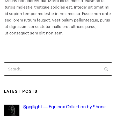
Mauris non laoreet dui. Morbi lacus massa, euismod ut
turpis molestie, tristique sodales est. Integer sit amet mi
id sapien tempor molestie in nec massa. Fusce non ante
sed lorem rutrum feugiat. Vestibulum pellentesque, purus
ut dignissim consectetur, nulla erat ultrices purus,
ut consequat sem elit non sem.
LATEST POSTS
Spotlight — Equinox Collection by Shane
Griffin